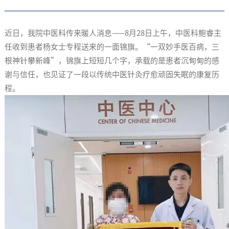
近日，我院中医科传来暖人消息——8月28日上午，中医科鲍睿主
任收到患者杨女士专程送来的一面锦旗。“一双妙手医百病，三
根神针攀新峰”，锦旗上短短几个字，承载的是患者沉甸甸的感
谢与信任，也见证了一段以传统中医针灸疗愈顽固失眠的康复历
程。