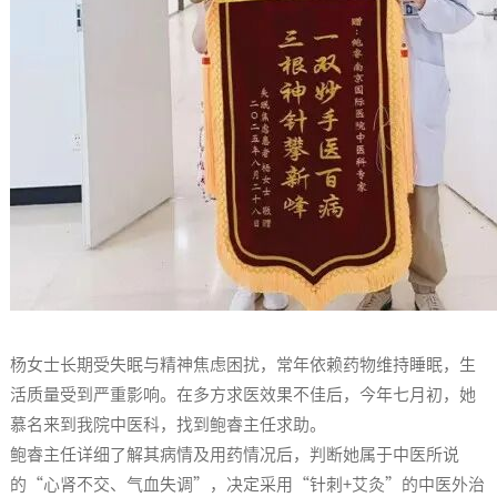
杨女士长期受失眠与精神焦虑困扰，常年依赖药物维持睡眠，生
活质量受到严重影响。在多方求医效果不佳后，今年七月初，她
慕名来到我院中医科，找到鲍睿主任求助。
鲍睿主任详细了解其病情及用药情况后，判断她属于中医所说
的“心肾不交、气血失调”，决定采用“针刺+艾灸”的中医外治